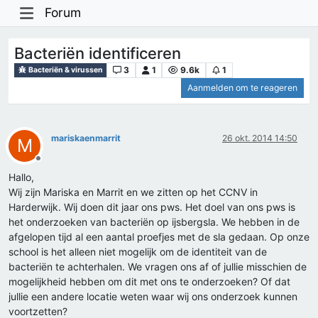
Forum
Bacteriën identificeren
3
1
9.6k
1
Bacteriën & virussen
Aanmelden om te reageren
mariskaenmarrit
26 okt. 2014 14:50
M
Offline
Hallo,
Wij zijn Mariska en Marrit en we zitten op het CCNV in
Harderwijk. Wij doen dit jaar ons pws. Het doel van ons pws is
het onderzoeken van bacteriën op ijsbergsla. We hebben in de
afgelopen tijd al een aantal proefjes met de sla gedaan. Op onze
school is het alleen niet mogelijk om de identiteit van de
bacteriën te achterhalen. We vragen ons af of jullie misschien de
mogelijkheid hebben om dit met ons te onderzoeken? Of dat
jullie een andere locatie weten waar wij ons onderzoek kunnen
voortzetten?