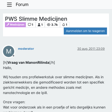
Forum
PWS Slimme Medicijnen
1
1
3.7k
1
Medicijnen
Aanmelden om te reageren
moderator
30 aug. 2011 23:09
M
Offline
[h]
Vraag van ManonRilinda
[/h]
Hallo,
Wij houden ons profielwerkstuk over slimme medicijnen. Als in
ziekteverwekkers die gemodificeerd worden tot een specifiek
gericht medicijn, en andere methodes zoals met
nanotechnologie en de Ipill.
Onze vragen:
Wat voor onderzoek als in een proefje of iets dergelijks kunnen