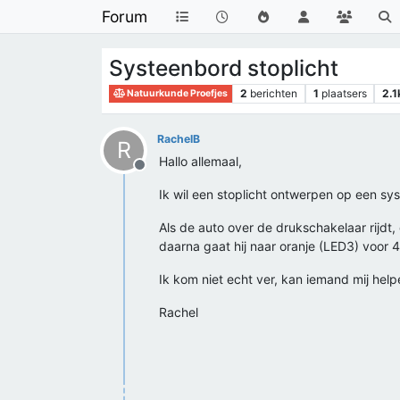
Forum
Systeenbord stoplicht
2
berichten
1
plaatsers
2.1
Natuurkunde Proefjes
RachelB
R
Hallo allemaal,
Offline
Ik wil een stoplicht ontwerpen op een sy
Als de auto over de drukschakelaar rijdt
daarna gaat hij naar oranje (LED3) voor 
Ik kom niet echt ver, kan iemand mij help
Rachel