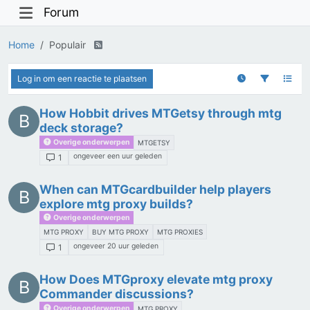
Forum
Home
Populair
Log in om een reactie te plaatsen
How Hobbit drives MTGetsy through mtg
B
deck storage?
Overige onderwerpen
MTGETSY
ongeveer een uur geleden
1
When can MTGcardbuilder help players
B
explore mtg proxy builds?
Overige onderwerpen
MTG PROXY
BUY MTG PROXY
MTG PROXIES
ongeveer 20 uur geleden
1
How Does MTGproxy elevate mtg proxy
B
Commander discussions?
Overige onderwerpen
MTG PROXY