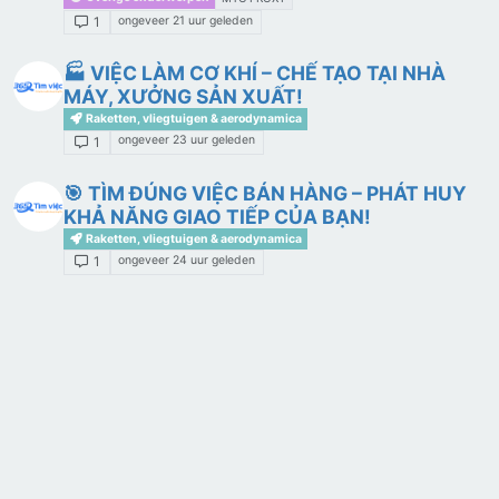
ongeveer 21 uur geleden
1
🏭 VIỆC LÀM CƠ KHÍ – CHẾ TẠO TẠI NHÀ
MÁY, XƯỞNG SẢN XUẤT!
Raketten, vliegtuigen & aerodynamica
ongeveer 23 uur geleden
1
🎯 TÌM ĐÚNG VIỆC BÁN HÀNG – PHÁT HUY
KHẢ NĂNG GIAO TIẾP CỦA BẠN!
Raketten, vliegtuigen & aerodynamica
ongeveer 24 uur geleden
1