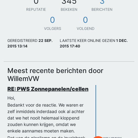
0
345
3
REPUTATIE
BEKEKEN
BERICHTEN
0
0
VOLGERS
VOLGEND
GEREGISTREERD
22 SEP.
LAATSTE KEER ONLINE GEZIEN
1 DEC.
2015 13:14
2015 17:40
Meest recente berichten door
WillemVW
RE: PWS Zonnepanelen/cellen
Hoi,
Bedankt voor de reactie. We waren er
zelf inmiddels inderdaad ook al achter
dat we het nooit helemaal kloppend
zouden kunnen krijgen, omdat we
enkele aannames moeten maken.
Dat van de gloeilamp en de invalshoek