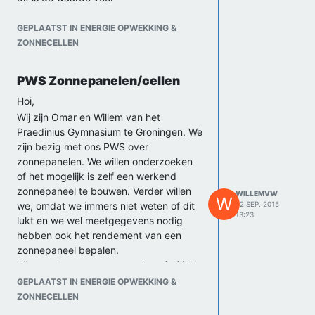
verlichtingssterkte. Lux is ook te
schrijven als lumen per m2. Lumen is de
GEPLAATST IN ENERGIE OPWEKKING &
eenheid van lichtstroom, dit is anders te
ZONNECELLEN
schrijven als candela keer steradiaal.
Candela is de eenheid van lichtsterkte
PWS Zonnepanelen/cellen
die uiteindelijk in de formule P=I*A moet
worden opgenomen. Steradiaal is de
Hoi,
eenheid van ruimtehoek, dit is een
Wij zijn Omar en Willem van het
waarde die aangeeft welk deel van het
Praedinius Gymnasium te Groningen. We
licht op een bepaald oppervlak valt, dit
zijn bezig met ons PWS over
is dan ook te berekenen via sr=A/r2. ?
zonnepanelen. We willen onderzoeken
(iets met invalshoek, omdat het geen
of het mogelijk is zelf een werkend
gloeilamp is.)
zonnepaneel te bouwen. Verder willen
WILLEMVW
W
We lopen dus vast bij het deel van de
we, omdat we immers niet weten of dit
22 SEP. 2015
13:23
ruimtehoek berekenen. Weten jullie hier
lukt en we wel meetgegevens nodig
meer van?
hebben ook het rendement van een
zonnepaneel bepalen.
Alvast bedankt
Allereerst vroegen we ons dus af of jullie
Groeten,
ervaring hebben met het zelf maken
Willem
GEPLAATST IN ENERGIE OPWEKKING &
van zonnepanelen en of jullie denken
ZONNECELLEN
dat het voor ons haalbaar is.