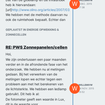
WILLEMVW
W
1 DEC. 2015
heb ik hiervandaan:
17:38
[url]
http://www.olino.org/articles/2007/03/07/licht_grootheden#ve
We hebben met de methode daarvan nu
ook de ruimtehoek bepaalt. Echter dan
hebben we nog altijd niet de juiste
oppervlakte die je nodig hebt om van
GEPLAATST IN ENERGIE OPWEKKING &
lux naar lumen te rekenen. Bij die
ZONNECELLEN
conversiefactor heb je die oppervlakte
ook nodig. Kun je die oppervlakte aan
RE: PWS Zonnepanelen/cellen
de hand van de openingshoek bepalen
of moeten we daarvoor weer een
Hoi,
andere meting doen?
We zijn ondertussen een paar maanden
Groeten,
verder en in de afrondende fase van het
Willem
onderzoek. We hebben nu al metingen
gedaan. Bij het verwerken van de
metingen lopen we echter tegen een
probleem aan met het berekenen van
WILLEMVW
W
de lichtsterkte. We hebben een ledlamp
24 NOV. 2015
15:52
gebruikt. Dit heb ik al:
De fotometer geeft een waarde in Lux,
dit is de waarde voor