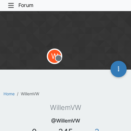
Forum
W
Offline
Home
WillemVW
WillemVW
@WillemVW