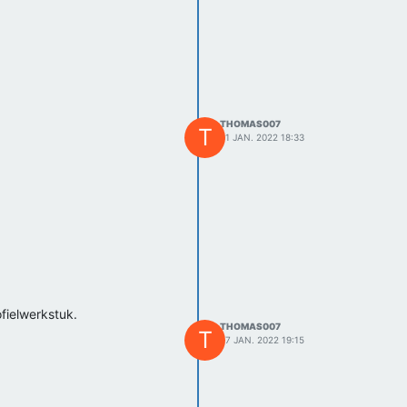
THOMAS007
T
31 JAN. 2022 18:33
fielwerkstuk.
THOMAS007
T
27 JAN. 2022 19:15