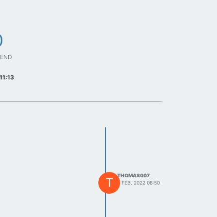
0
GEND
11:13
THOMAS007
T
8 FEB. 2022 08:50