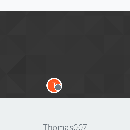
T
Offline
Thomas007