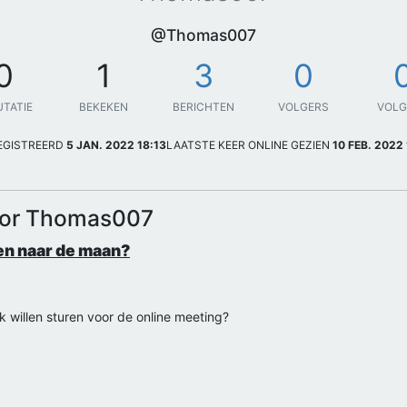
@Thomas007
0
1
3
0
UTATIE
BEKEKEN
BERICHTEN
VOLGERS
VOL
EGISTREERD
5 JAN. 2022 18:13
LAATSTE KEER ONLINE GEZIEN
10 FEB. 2022 
door Thomas007
en naar de maan?
k willen sturen voor de online meeting?