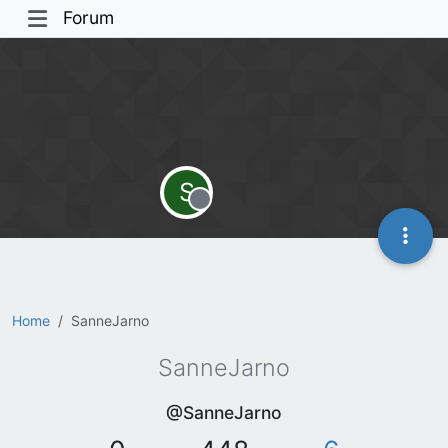
Forum
S
Offline
Home
SanneJarno
SanneJarno
@SanneJarno