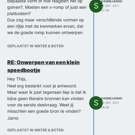
bepaalde vorm of hoe reageert het op
SANNEJARNO
S
19 SEP. 2011
golven?. Moeten een v-romp of juist een
07:09
platbodem?
Dus zeg maar verschillende vormen op
een rijtje met de kenmerken ervan, dat
we de goede romp kunnen ontwerpen
aan de hand van of meerdere
voorbeelden. Want me als we alleen
GEPLAATST IN WATER & BOTEN
naar de weerstand kijken komen we wel
al op weg maar lang niet ver genoeg.
RE: Onwerpen van een klein
Groetjes Jarno
speedbootje
Hey Thijs,
Heel erg bedankt voor je antwoord.
Maar waar ik juist tegenaan liep is dat ik
bijna geen literaire bronnen kan vinden
SANNEJARNO
S
13 SEP. 2011
voor de eerste deelvraag. Weet jij
08:58
misschien een goede bron te vinden?
Jarno
GEPLAATST IN WATER & BOTEN