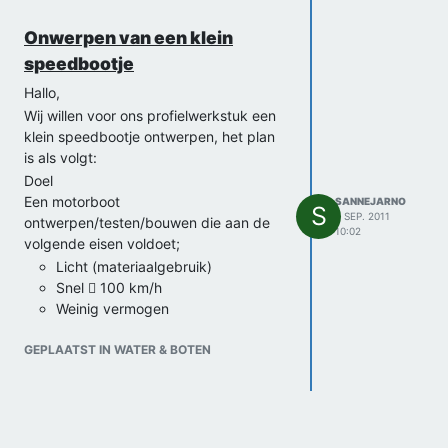
Onwerpen van een klein
speedbootje
Hallo,
Wij willen voor ons profielwerkstuk een
klein speedbootje ontwerpen, het plan
is als volgt:
Doel
Een motorboot
SANNEJARNO
S
7 SEP. 2011
ontwerpen/testen/bouwen die aan de
10:02
volgende eisen voldoet;
Licht (materiaalgebruik)
Snel  100 km/h
Weinig vermogen
Wendbaar
GEPLAATST IN WATER & BOTEN
Max. 2 personen kunnen vervoeren
(140 kg)
Veilig
Hoofdvraag
Hoe ontwikkel je een snel, licht,