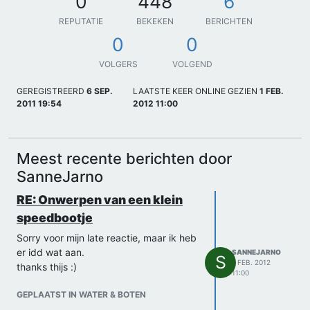
0
448
6
REPUTATIE
BEKEKEN
BERICHTEN
0
0
VOLGERS
VOLGEND
GEREGISTREERD
6 SEP.
LAATSTE KEER ONLINE GEZIEN
1 FEB.
2011 19:54
2012 11:00
Meest recente berichten door
SanneJarno
RE: Onwerpen van een klein
speedbootje
Sorry voor mijn late reactie, maar ik heb
er idd wat aan.
SANNEJARNO
S
1 FEB. 2012
thanks thijs :)
11:00
GEPLAATST IN WATER & BOTEN