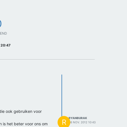
0
GEND
 20:47
 die ook gebruiken voor
RYANBURAK
R
26 NOV. 2012 10:43
n is het beter voor ons om