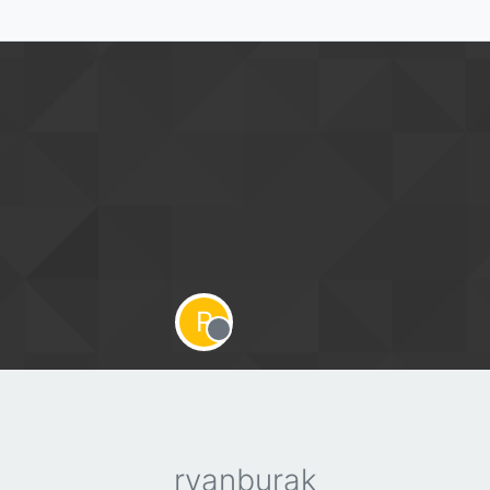
R
Offline
ryanburak