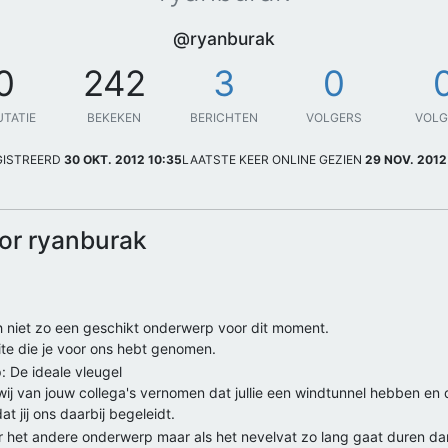
@ryanburak
0
242
3
0
UTATIE
BEKEKEN
BERICHTEN
VOLGERS
VOL
GISTREERD
30 OKT. 2012 10:35
LAATSTE KEER ONLINE GEZIEN
29 NOV. 2012
or ryanburak
ch niet zo een geschikt onderwerp voor dit moment.
ite die je voor ons hebt genomen.
: De ideale vleugel
 wij van jouw collega's vernomen dat jullie een windtunnel hebben en
t jij ons daarbij begeleidt.
r het andere onderwerp maar als het nevelvat zo lang gaat duren da