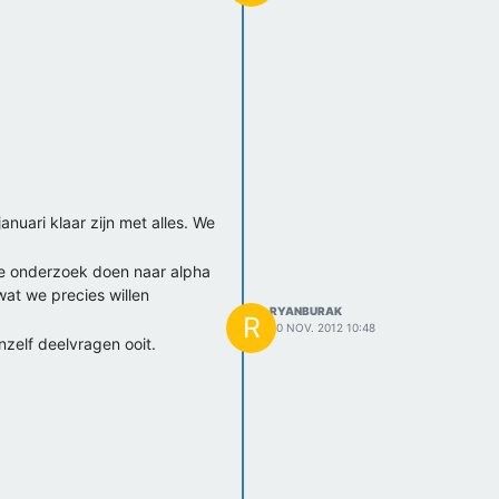
nuari klaar zijn met alles. We
we onderzoek doen naar alpha
wat we precies willen
RYANBURAK
R
20 NOV. 2012 10:48
zelf deelvragen ooit.