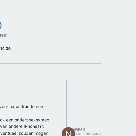
0
GEND
 14:30
 voor natuurkunde een
 ook een onderzoeksvraag
e van andere IPhones?”.
NADA 0
N
ij eventueel zouden mogen
29 SEP. 2023 14:27