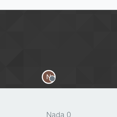
N
Offline
Nada 0