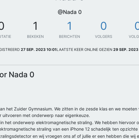
@Nada 0
0
1
1
0
UTATIE
BEKEKEN
BERICHTEN
VOLGERS
VOL
GISTREERD
27 SEP. 2023 10:01
LAATSTE KEER ONLINE GEZIEN
29 SEP. 2023
or Nada 0
van het Zuider Gymnasium. We zitten in de zesde klas en we moeten
r uitvoeren met onderwerp naar eigenkeuze.
in het onderwerp elektromagnetische straling. We hebben hiervoor
 elektromagnetische straling van een iPhone 12 schadelijk ten opzicht
 stralingsdetector en wij vroegen ons af of jullie er een hebben die w