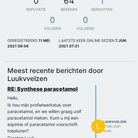
0
64
1
REPUTATIE
BEKEKEN
BERICHTEN
0
0
VOLGERS
VOLGEND
GEREGISTREERD
11 MEI
LAATSTE KEER ONLINE GEZIEN
7 JUN.
2021 09:56
2021 07:21
Meest recente berichten door
Luukvvelzen
RE: Synthese paracetamol
Hallo,
Ik hou mijn profielwerkstuk over
paracetamol, en we willen graag zelf
paracetamol maken. Kunt u mij een
LUUKVVELZEN
aspirine of paracetamol voorschrift
L
11 MEI 2021
toesturen?
10:00
Groeten Luuk