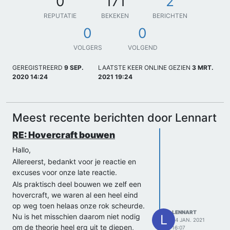
0
171
2
REPUTATIE
BEKEKEN
BERICHTEN
0
0
VOLGERS
VOLGEND
GEREGISTREERD
9 SEP.
LAATSTE KEER ONLINE GEZIEN
3 MRT.
2020 14:24
2021 19:24
Meest recente berichten door Lennart
RE: Hovercraft bouwen
Hallo,
Allereerst, bedankt voor je reactie en
excuses voor onze late reactie.
Als praktisch deel bouwen we zelf een
hovercraft, we waren al een heel eind
op weg toen helaas onze rok scheurde.
LENNART
Nu is het misschien daarom niet nodig
L
24 JAN. 2021
om de theorie heel erg uit te diepen,
16:07