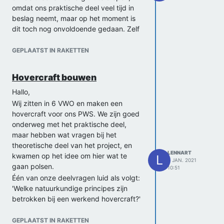
omdat ons praktische deel veel tijd in
beslag neemt, maar op het moment is
dit toch nog onvoldoende gedaan. Zelf
dachten we aan wet van behoud van
impuls, maar hoe dit in de praktijk werkt
GEPLAATST IN RAKETTEN
met een rok en de lucht blijft een beetje
vaag. Wellicht heeft iemand hier nog
Hovercraft bouwen
een duidelijk idee bij?
Hallo,
Mvg,
Wij zitten in 6 VWO en maken een
Lennart en Julian
hovercraft voor ons PWS. We zijn goed
onderweg met het praktische deel,
maar hebben wat vragen bij het
theoretische deel van het project, en
LENNART
kwamen op het idee om hier wat te
L
4 JAN. 2021
gaan polsen.
10:51
Één van onze deelvragen luid als volgt:
'Welke natuurkundige principes zijn
betrokken bij een werkend hovercraft?'
Wij hopen dat iemand ons hier op weg
kan helpen en wat tips kan geven.
GEPLAATST IN RAKETTEN