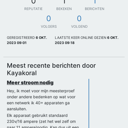
0
1
1
REPUTATIE
BEKEKEN
BERICHTEN
0
0
VOLGERS
VOLGEND
GEREGISTREERD
6 OKT.
LAATSTE KEER ONLINE GEZIEN
6 OKT.
2023 09:01
2023 09:18
Meest recente berichten door
Kayakoral
Meer stroom nodig
Hey, ik moet voor mijn meesterproef
onder andere bedenken op wat voor
een netwerk ik 40+ apparaten ga
aansluiten.
Elk apparaat gebruikt standaard
230v/16 ampere (zet het wel zelf om
naar 11 ampere)nodig. Kan dus uit een