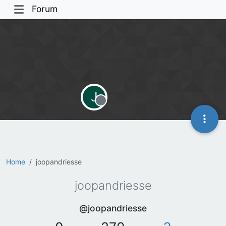
Forum
J
Offline
Home
joopandriesse
joopandriesse
@joopandriesse