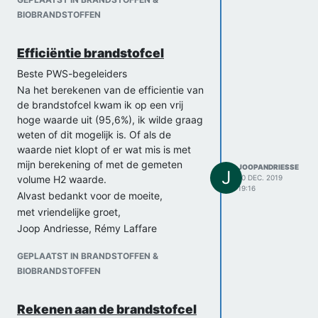
BIOBRANDSTOFFEN
Efficiëntie brandstofcel
Beste PWS-begeleiders
Na het berekenen van de efficientie van
de brandstofcel kwam ik op een vrij
hoge waarde uit (95,6%), ik wilde graag
weten of dit mogelijk is. Of als de
waarde niet klopt of er wat mis is met
mijn berekening of met de gemeten
JOOPANDRIESSE
J
volume H2 waarde.
10 DEC. 2019
19:16
Alvast bedankt voor de moeite,
met vriendelijke groet,
Joop Andriesse, Rémy Laffare
Link naar berekening:
GEPLAATST IN BRANDSTOFFEN &
https://imgur.com/tISCI6l
BIOBRANDSTOFFEN
Rekenen aan de brandstofcel