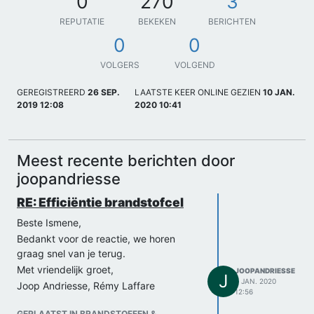
0
270
3
REPUTATIE
BEKEKEN
BERICHTEN
0
0
VOLGERS
VOLGEND
GEREGISTREERD
26 SEP.
LAATSTE KEER ONLINE GEZIEN
10 JAN.
2019 12:08
2020 10:41
Meest recente berichten door
joopandriesse
RE: Efficiëntie brandstofcel
Beste Ismene,
Bedankt voor de reactie, we horen
graag snel van je terug.
Met vriendelijk groet,
JOOPANDRIESSE
J
5 JAN. 2020
Joop Andriesse, Rémy Laffare
12:56
GEPLAATST IN BRANDSTOFFEN &