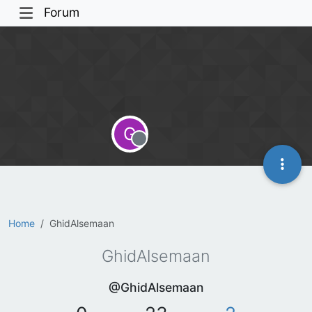
Forum
G
Offline
Home
GhidAlsemaan
GhidAlsemaan
@GhidAlsemaan