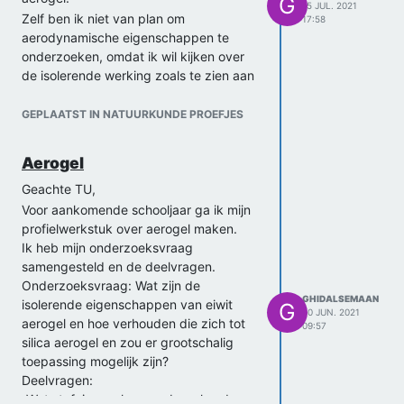
G
15 JUL. 2021
Zelf ben ik niet van plan om
17:58
aerodynamische eigenschappen te
onderzoeken, omdat ik wil kijken over
de isolerende werking zoals te zien aan
mijn deelvragen.
Toch heel erg bedankt!
GEPLAATST IN NATUURKUNDE PROEFJES
Met vriendelijke groeten,
Ghid Al-Semaan
Aerogel
Geachte TU,
Voor aankomende schooljaar ga ik mijn
profielwerkstuk over aerogel maken.
Ik heb mijn onderzoeksvraag
samengesteld en de deelvragen.
Onderzoeksvraag: Wat zijn de
GHIDALSEMAAN
isolerende eigenschappen van eiwit
G
30 JUN. 2021
aerogel en hoe verhouden die zich tot
09:57
silica aerogel en zou er grootschalig
toepassing mogelijk zijn?
Deelvragen:
-Wat stofeigenschappen bepalen de