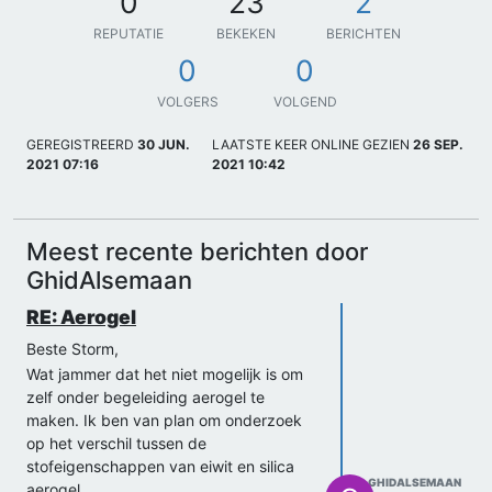
0
23
2
REPUTATIE
BEKEKEN
BERICHTEN
0
0
VOLGERS
VOLGEND
GEREGISTREERD
30 JUN.
LAATSTE KEER ONLINE GEZIEN
26 SEP.
2021 07:16
2021 10:42
Meest recente berichten door
GhidAlsemaan
RE: Aerogel
Beste Storm,
Wat jammer dat het niet mogelijk is om
zelf onder begeleiding aerogel te
maken. Ik ben van plan om onderzoek
op het verschil tussen de
stofeigenschappen van eiwit en silica
GHIDALSEMAAN
aerogel.