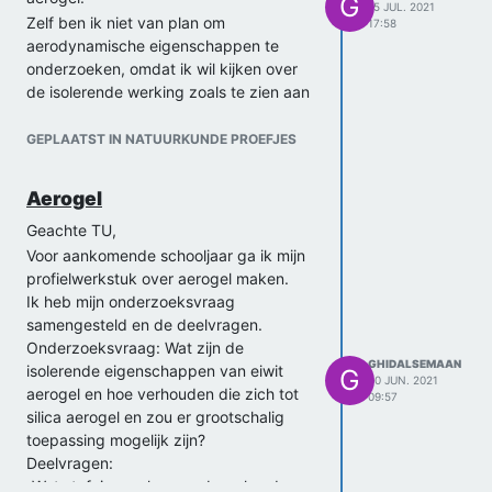
G
15 JUL. 2021
Zelf ben ik niet van plan om
17:58
aerodynamische eigenschappen te
onderzoeken, omdat ik wil kijken over
de isolerende werking zoals te zien aan
mijn deelvragen.
Toch heel erg bedankt!
GEPLAATST IN NATUURKUNDE PROEFJES
Met vriendelijke groeten,
Ghid Al-Semaan
Aerogel
Geachte TU,
Voor aankomende schooljaar ga ik mijn
profielwerkstuk over aerogel maken.
Ik heb mijn onderzoeksvraag
samengesteld en de deelvragen.
Onderzoeksvraag: Wat zijn de
GHIDALSEMAAN
isolerende eigenschappen van eiwit
G
30 JUN. 2021
aerogel en hoe verhouden die zich tot
09:57
silica aerogel en zou er grootschalig
toepassing mogelijk zijn?
Deelvragen:
-Wat stofeigenschappen bepalen de