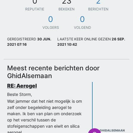
0
23
2
REPUTATIE
BEKEKEN
BERICHTEN
0
0
VOLGERS
VOLGEND
GEREGISTREERD
30 JUN.
LAATSTE KEER ONLINE GEZIEN
26 SEP.
2021 07:16
2021 10:42
Meest recente berichten door
GhidAlsemaan
RE: Aerogel
Beste Storm,
Wat jammer dat het niet mogelijk is om
zelf onder begeleiding aerogel te
maken. Ik ben van plan om onderzoek
op het verschil tussen de
stofeigenschappen van eiwit en silica
GHIDALSEMAAN
aerogel.