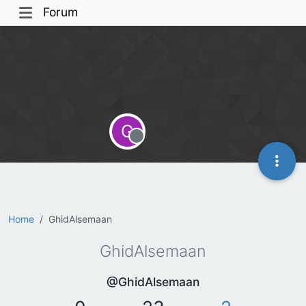
Forum
G
Offline
Home
GhidAlsemaan
GhidAlsemaan
@GhidAlsemaan