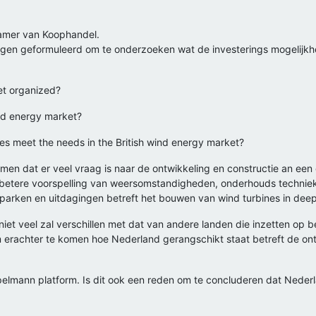
Kamer van Koophandel.
agen geformuleerd om te onderzoeken wat de investerings mogelijkhe
et organized?
ind energy market?
s meet the needs in the British wind energy market?
men dat er veel vraag is naar de ontwikkeling en constructie an een 
r betere voorspelling van weersomstandigheden, onderhouds techniek
parken en uitdagingen betreft het bouwen van wind turbines in deep
niet veel zal verschillen met dat van andere landen die inzetten op 
m erachter te komen hoe Nederland gerangschikt staat betreft de on
pelmann platform. Is dit ook een reden om te concluderen dat Nederl