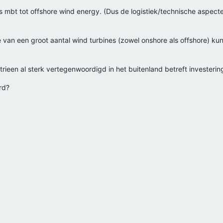
 mbt tot offshore wind energy. (Dus de logistiek/technische aspecten
tie van een groot aantal wind turbines (zowel onshore als offshore) k
rieen al sterk vertegenwoordigd in het buitenland betreft investeri
rd?