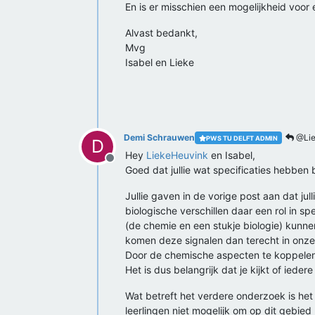
En is er misschien een mogelijkheid voo
Alvast bedankt,
Mvg
Isabel en Lieke
Demi Schrauwen
@Lie
PWS TU DELFT ADMIN
D
Hey
LiekeHeuvink
en Isabel,
Offline
Goed dat jullie wat specificaties hebben
Jullie gaven in de vorige post aan dat j
biologische verschillen daar een rol in s
(de chemie en een stukje biologie) kunne
komen deze signalen dan terecht in onze
Door de chemische aspecten te koppelen a
Het is dus belangrijk dat je kijkt of iede
Wat betreft het verdere onderzoek is het 
leerlingen niet mogelijk om op dit gebied