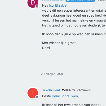
D
Hey
Isa_Elizabeth
,
Offline
wat is dit een super interessant en origi
deel is daarom heel goed en specifiek! He
verschil tussen het mannelijke en vrouwel
Het is goed om dat nog even duidelijk te 
Ik hoop dat ik jullie op weg heb kunnen h
Met vriendelijke groet,
Demi
20 dagen later
LiekeHeuvink
@Demi Schrauwen
L
Beste
Demi Schrauwen
,
Offline
Ik hoor bij het pws groepje van Isabel.