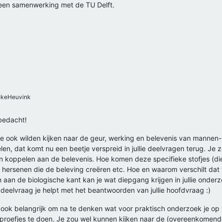
r een samenwerking met de TU Delft.
keHeuvink
 bedacht!
ullie ook wilden kijken naar de geur, werking en belevenis van man
pelen, dat komt nu een beetje verspreid in jullie deelvragen terug. J
n koppelen aan de belevenis. Hoe komen deze specifieke stofjes (die
 hersenen die de beleving creëren etc. Hoe en waarom verschilt da
an de biologische kant kan je wat diepgang krijgen in jullie onderz
re deelvraag je helpt met het beantwoorden van jullie hoofdvraag :)
ook belangrijk om na te denken wat voor praktisch onderzoek je op wil
 proefjes te doen. Je zou wel kunnen kijken naar de (overeenkomende 