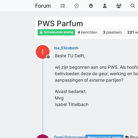
Forum
PWS Parfum
4
berichten
3
plaatsers
221
w
Scheikunde overig
Isa_Elizabeth
I
Beste TU Delft,
Offline
wij zijn begonnen aan ons PWS. Als hoof
beïnvloeden deze de geur, werking en be
aanpassingen of externe partijen?
Alvast bedankt.
Mvg
Isabel Tittelbach
Demi Schrauwen
@Isa
PWS TU DELFT ADMIN