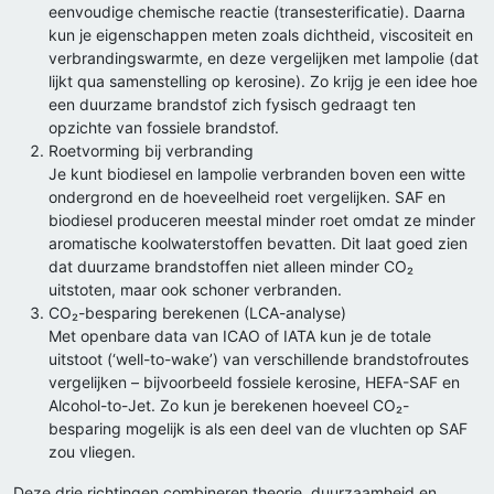
eenvoudige chemische reactie (transesterificatie). Daarna
kun je eigenschappen meten zoals dichtheid, viscositeit en
verbrandingswarmte, en deze vergelijken met lampolie (dat
lijkt qua samenstelling op kerosine). Zo krijg je een idee hoe
een duurzame brandstof zich fysisch gedraagt ten
opzichte van fossiele brandstof.
Roetvorming bij verbranding
Je kunt biodiesel en lampolie verbranden boven een witte
ondergrond en de hoeveelheid roet vergelijken. SAF en
biodiesel produceren meestal minder roet omdat ze minder
aromatische koolwaterstoffen bevatten. Dit laat goed zien
dat duurzame brandstoffen niet alleen minder CO₂
uitstoten, maar ook schoner verbranden.
CO₂-besparing berekenen (LCA-analyse)
Met openbare data van ICAO of IATA kun je de totale
uitstoot (‘well-to-wake’) van verschillende brandstofroutes
vergelijken – bijvoorbeeld fossiele kerosine, HEFA-SAF en
Alcohol-to-Jet. Zo kun je berekenen hoeveel CO₂-
besparing mogelijk is als een deel van de vluchten op SAF
zou vliegen.
Deze drie richtingen combineren theorie, duurzaamheid en