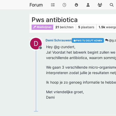
Forum
Pws antibiotica
21
berichten
5
plaatsers
1.5k
weerg
Medicijnen
Demi Schrauwen
@g.z
PWS TU DELFT ADMIN
D
Hey @g-zundert,
Offline
Ja! Voordat het labwerk begint zullen we
verschillende antibiotica, waarom sommige
We gaan 3 verschillende micro-organismen 
interpreteren zodat jullie je resultaten 
Ik hoop je zo genoeg informatie te hebbe
Met vriendelijke groet,
Demi