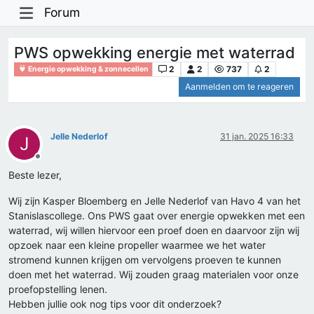
Forum
PWS opwekking energie met waterrad
2
2
737
2
Energie opwekking & zonnecellen
Aanmelden om te reageren
Jelle Nederlof
31 jan. 2025 16:33
J
Offline
Beste lezer,
Wij zijn Kasper Bloemberg en Jelle Nederlof van Havo 4 van het
Stanislascollege. Ons PWS gaat over energie opwekken met een
waterrad, wij willen hiervoor een proef doen en daarvoor zijn wij
opzoek naar een kleine propeller waarmee we het water
stromend kunnen krijgen om vervolgens proeven te kunnen
doen met het waterrad. Wij zouden graag materialen voor onze
proefopstelling lenen.
Hebben jullie ook nog tips voor dit onderzoek?