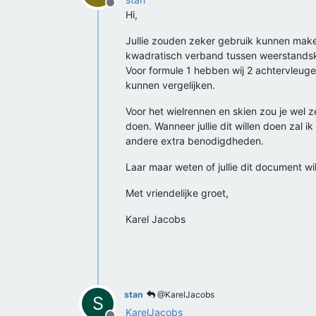
Offline
Hi,
Jullie zouden zeker gebruik kunnen make
kwadratisch verband tussen weerstandskr
Voor formule 1 hebben wij 2 achtervleug
kunnen vergelijken.
Voor het wielrennen en skien zou je wel 
doen. Wanneer jullie dit willen doen zal
andere extra benodigdheden.
Laar maar weten of jullie dit document wil
Met vriendelijke groet,
Karel Jacobs
stan
@KarelJacobs
S
KarelJacobs