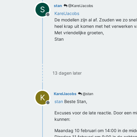
stan
@KarelJacobs
S
KarelJacobs
Offline
De modellen zijn al af. Zouden we zo sn
heel krap uit komen met het verwerken v
Met vriendelijke groeten,
Stan
13 dagen later
KarelJacobs
@stan
K
stan
Beste Stan,
Offline
Excuses voor de late reactie. Door een 
kunnen:
Maandag 10 februari om 14:00 in de mi
Dinsdag 11 februari om 9:00 in de ochte