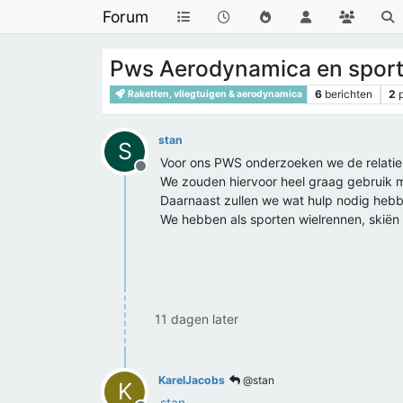
Forum
Pws Aerodynamica en spor
6
berichten
2
Raketten, vliegtuigen & aerodynamica
stan
S
Voor ons PWS onderzoeken we de relatie 
Offline
We zouden hiervoor heel graag gebruik ma
Daarnaast zullen we wat hulp nodig hebbe
We hebben als sporten wielrennen, skiën 
11 dagen later
KarelJacobs
@stan
K
stan