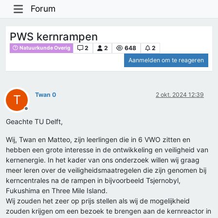
Forum
PWS kernrampen
2
2
648
2
Natuurkunde Overig
Aanmelden om te reageren
Twan 0
2 okt. 2024 12:39
T
Offline
Geachte TU Delft,
Wij, Twan en Matteo, zijn leerlingen die in 6 VWO zitten en
hebben een grote interesse in de ontwikkeling en veiligheid van
kernenergie. In het kader van ons onderzoek willen wij graag
meer leren over de veiligheidsmaatregelen die zijn genomen bij
kerncentrales na de rampen in bijvoorbeeld Tsjernobyl,
Fukushima en Three Mile Island.
Wij zouden het zeer op prijs stellen als wij de mogelijkheid
zouden krijgen om een bezoek te brengen aan de kernreactor in