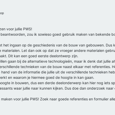
gop
zen voor jullie PWS!
te beantwoorden, zou ik sowieso goed gebruik maken van bekende b
et het ingaan op de geschiedenis van de bouw van gebouwen. Dus 
de materialen. Let dan ook op dat ze vroeger andere materialen gebru
kt. Dit kan een goed eerste deelontwerp zijn.
 willen gaan bij de alternatieve technologieën, maar ik denk dat jullie
rschillende technieken van de bouw naast elkaar met referenties. H
hand van de informatie die jullie uit de verschillende technieken he
werkt en waarom je hiermee goed de hoogte in kan gaan.
 hoogte in bouwen, dus een derde deelonderwerp kan hier nog iets sp
teressants waar jullie naar kunnen kijken. Dus doe dan onderzoek n
maken voor jullie PWS! Zoek naar goede referenties en formulier alle d