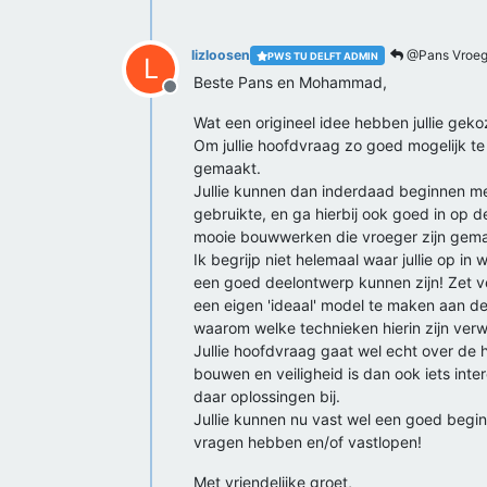
lizloosen
@Pans Vroe
PWS TU DELFT ADMIN
L
Beste Pans en Mohammad,
Offline
Wat een origineel idee hebben jullie geko
Om jullie hoofdvraag zo goed mogelijk 
gemaakt.
Jullie kunnen dan inderdaad beginnen m
gebruikte, en ga hierbij ook goed in op 
mooie bouwwerken die vroeger zijn gemaa
Ik begrijp niet helemaal waar jullie op in
een goed deelontwerp kunnen zijn! Zet ve
een eigen 'ideaal' model te maken aan de 
waarom welke technieken hierin zijn ver
Jullie hoofdvraag gaat wel echt over de
bouwen en veiligheid is dan ook iets in
daar oplossingen bij.
Jullie kunnen nu vast wel een goed begin 
vragen hebben en/of vastlopen!
Met vriendelijke groet,