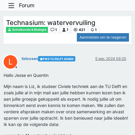
Forum
Technasium: watervervuiling
1
1
421
1
Scheikunde & Biologie
Aanmelden om te reageren
lizloosen
5 sep. 2024 09:20
PWS TU DELFT ADMIN
L
Offline
Hallo Jesse en Quentin
Mijn naam is Liz, ik studeer Civiele techniek aan de TU Delft en
zoals jullie al in mijn mail aan jullie hebben kunnen lezen ben ik
aan jullie groepje gekoppeld als expert. Ik nodig jullie uit om
binnenkort eerst even kennis te komen maken. We zullen dan
verdere afspraken maken over onze samenwerking en alvast
sparren over jullie opdracht. Ik ben benieuwd naar jullie ideeën!
Ik kan op de volgende data: