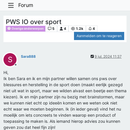
Forum
PWS IO over sport
5
4
1.2k
4
Overige onderwerpen
Aanmelden om te reageren
Sara888
9 jul. 2024 11:37
S
Offline
Hi,
Ik ben Sara en ik en mijn partner willen samen ons pws over
blessures en herstelling in de sport doen (maakt eerlijk gezegd
niet uit wat in sport, maar we wilden alvast een beetje een thema
kiezen). Ik en mijn partner zijn nu bezig met brainstormen, maar
we kunnen niet echt op ideeën komen en we weten ook niet
echt waar we moeten beginnen. Ik (in ieder geval) vind het nu
moeilijk om iets concreets te vinden waarop een product of
toepassing te maken is. Als iemand hierop advies zou kunnen
geven zou dat heel fijn zijn!