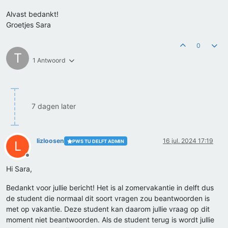
Alvast bedankt!
Groetjes Sara
0
T
1 Antwoord
7 dagen later
lizloosen
16 jul. 2024 17:19
PWS TU DELFT ADMIN
L
Offline
Hi Sara,
Bedankt voor jullie bericht! Het is al zomervakantie in delft dus
de student die normaal dit soort vragen zou beantwoorden is
met op vakantie. Deze student kan daarom jullie vraag op dit
moment niet beantwoorden. Als de student terug is wordt jullie