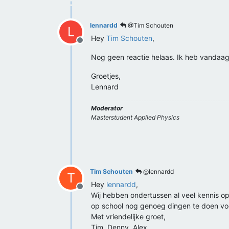
lennardd
@Tim Schouten
L
Hey
Tim Schouten
,
Offline
Nog geen reactie helaas. Ik heb vandaag 
Groetjes,
Lennard
Moderator
Masterstudent Applied Physics
Tim Schouten
@lennardd
T
Hey
lennardd
,
Offline
Wij hebben ondertussen al veel kennis o
op school nog genoeg dingen te doen v
Met vriendelijke groet,
Tim, Denny, Alex