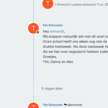
T
1 Antwoord
Laatste antwoord
11 jul. 
Tim Schouten
T
Hey
lennardd
,
Offline
Wij snappen natuurlijk dat met dit soort 
Onze school heeft ons alleen nog niet de
drukke toetsweek. Na deze toetsweek heb
Als we hier over nagedacht hebben zullen
Groetjes,
Tim, Denny en Alex
9 dagen later
Tim Schouten
@lennardd
T