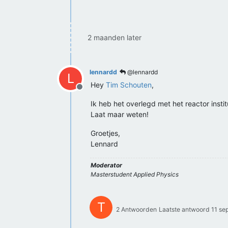
2 maanden later
lennardd
@lennardd
L
Hey
Tim Schouten
,
Offline
Ik heb het overlegd met het reactor instit
Laat maar weten!
Groetjes,
Lennard
Moderator
Masterstudent Applied Physics
T
2 Antwoorden
Laatste antwoord
11 se