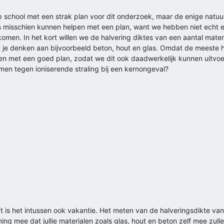
 school met een strak plan voor dit onderzoek, maar de enige natuu
s misschien kunnen helpen met een plan, want we hebben niet echt e
komen. In het kort willen we de halvering diktes van een aantal materi
t je denken aan bijvoorbeeld beton, hout en glas. Omdat de meeste hu
pen met een goed plan, zodat we dit ook daadwerkelijk kunnen uitvoe
en tegen ioniserende straling bij een kernongeval?
elft is het intussen ook vakantie. Het meten van de halveringsdikte 
ing mee dat jullie materialen zoals glas, hout en beton zelf mee zu