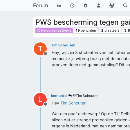
Forum
PWS bescherming tegen ga
19
berichten
2
plaatsers
3.
Natuurkunde Overig
Tim Schouten
T
Hey, wij zijn 3 studenten van het Tabor
Offline
moment zijn wij nog bezig met de oriënta
proeven doen met gammastraling? Dit natu
lennardd
@Tim Schouten
L
Hey
Tim Schouten
,
Offline
Wat een gaaf onderwerp! Op de TU Delft 
alleen dat er strenge protocollen gelden v
ergens in Nederland met een gamma bron k