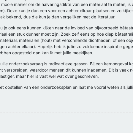
mooie manier om de halveringsdikte van een materiaal te meten, is d
). Deze kun je dan een voor een achter elkaar plaatsen en zo kijke
ak bekend, dus die kun je dan vergelijken met de literatuur.
je ook eens kunnen kijken naar de invloed van bijvoorbeeld bètastra
aal een stuk dunner moet zijn. Zoek zelf eens op hoe diep bètastrali
 materiaal, materialen (hout) met verschillende dichtheden, of een ob
en achter elkaar). Hopelijk heb ik jullie zo voldoende inspiratie ge
hebben opgesteld dan kan ik met jullie meekijken.
ullie onderzoeksvraag is radioactieve gassen. Bij een kernongeval ko
cht verspreiden, waardoor mensen dit kunnen inademen. Dit is vaak no
lastiger, maar hier is vast wel wat over geschreven.
t opstellen van een onderzoeksplan en laat me vooral weten als julli