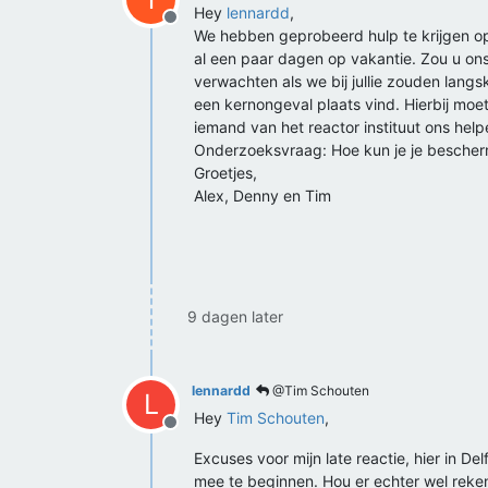
Hey
lennardd
,
Offline
We hebben geprobeerd hulp te krijgen op
al een paar dagen op vakantie. Zou u on
verwachten als we bij jullie zouden langs
een kernongeval plaats vind. Hierbij moe
iemand van het reactor instituut ons hel
Onderzoeksvraag: Hoe kun je je bescherm
Groetjes,
Alex, Denny en Tim
9 dagen later
lennardd
@Tim Schouten
L
Hey
Tim Schouten
,
Offline
Excuses voor mijn late reactie, hier in D
mee te beginnen. Hou er echter wel reken