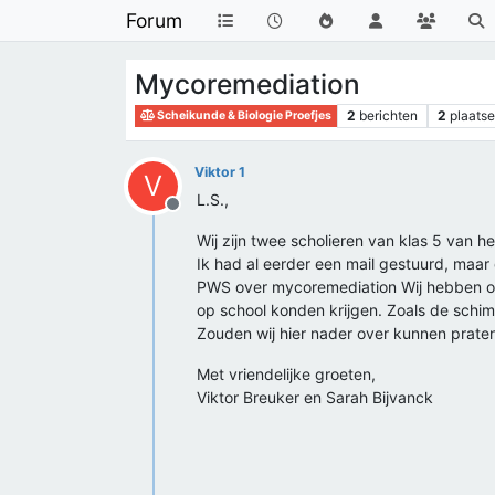
Forum
Mycoremediation
2
berichten
2
plaatse
Scheikunde & Biologie Proefjes
Viktor 1
V
L.S.,
Offline
Wij zijn twee scholieren van klas 5 van h
Ik had al eerder een mail gestuurd, maar 
PWS over mycoremediation Wij hebben ons
op school konden krijgen. Zoals de schim
Zouden wij hier nader over kunnen prate
Met vriendelijke groeten,
Viktor Breuker en Sarah Bijvanck