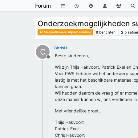
Forum
Onderzoekmogelijkheden su
9
berichten
2
plaatse
Magnetisme & supergeleiding
ChrisH
C
Beste studenten,
Offline
Wij zijn Thijs Hakvoort, Patrick Exel en 
Voor PWS hebben wij het onderwerp super
lastig is met het beschikbare materiaal 
kunnen gaan.
Wij hadden daarom de vraag of er momen
deze manier kunnen wij ons verdiepen i
Met vriendelijke groet,
Thijs Hakvoort
Patrick Exel
Chris Hakvoort