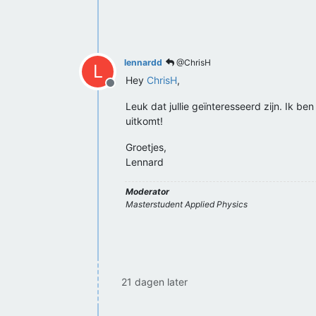
lennardd
@ChrisH
L
Hey
ChrisH
,
Offline
Leuk dat jullie geïnteresseerd zijn. Ik b
uitkomt!
Groetjes,
Lennard
Moderator
Masterstudent Applied Physics
21 dagen later