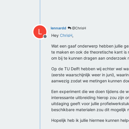
lennardd
@ChrisH
L
Hey
ChrisH
,
Offline
Wat een gaaf onderwerp hebben jullie geko
te maken en ook de theoretische kant is
om bij te kunnen dragen aan onderzoek mo
Op de TU Delft hebben wij echter wel wa
(eerste waarschijnlijk weer in juni), waa
aanwezig zodat we metingen kunnen doe
Een experiment die we doen tijdens de w
interessante uitbreiding hierop zou zijn 
uitdaging geeft voor jullie profielwerkst
beschikbare materialen zou dit mogelijk m
Hopelijk heb ik jullie hiermee kunnen hel