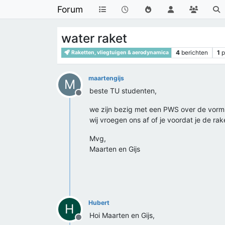
Forum
water raket
4
berichten
1
p
Raketten, vliegtuigen & aerodynamica
maartengijs
M
beste TU studenten,
Offline
we zijn bezig met een PWS over de vorm 
wij vroegen ons af of je voordat je de r
Mvg,
Maarten en Gijs
Hubert
H
Hoi Maarten en Gijs,
Offline