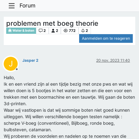
Forum
problemen met boeg theorie
2
2
772
2
Water & boten
Aanmelden om te reageren
Jasper 2
20 nov. 2023 11:40
J
Offline
Hallo,
Ik en een vriend zijn al een tijdje bezig met onze pws en wat wij
willen doen is 5 bootjes in het water zetten en die een voor een
trekken met een boormachine en een tauwtje. Wij gaan de boten
3d-printen.
Waar wij vastlopen is dat wij sommige boten niet goed kunnen
uitleggen. Wij willen verschillende boegen testen namelijk :
scherpe V-boeg (conventioneel), Bijlboeg, ronde boeg,
bulbsteven, catamaran.
Wij proberen de voordelen en nadelen op te noemen van die