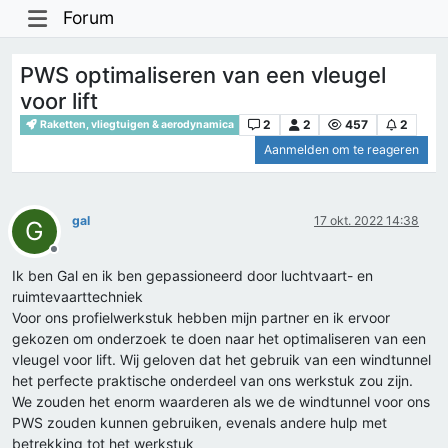
Forum
PWS optimaliseren van een vleugel
voor lift
2
2
457
2
Raketten, vliegtuigen & aerodynamica
Aanmelden om te reageren
gal
17 okt. 2022 14:38
G
Offline
Ik ben Gal en ik ben gepassioneerd door luchtvaart- en
ruimtevaarttechniek
Voor ons profielwerkstuk hebben mijn partner en ik ervoor
gekozen om onderzoek te doen naar het optimaliseren van een
vleugel voor lift. Wij geloven dat het gebruik van een windtunnel
het perfecte praktische onderdeel van ons werkstuk zou zijn.
We zouden het enorm waarderen als we de windtunnel voor ons
PWS zouden kunnen gebruiken, evenals andere hulp met
betrekking tot het werkstuk