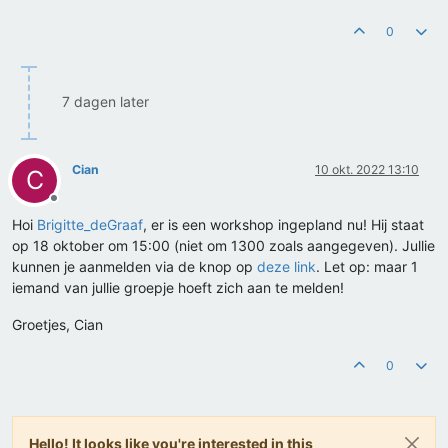
0
7 dagen later
Cian
10 okt. 2022 13:10
C
Offline
Hoi
Brigitte_deGraaf
, er is een workshop ingepland nu! Hij staat
op 18 oktober om 15:00 (niet om 1300 zoals aangegeven). Jullie
kunnen je aanmelden via de knop op
deze link
. Let op: maar 1
iemand van jullie groepje hoeft zich aan te melden!
Groetjes, Cian
0
Hello! It looks like you're interested in this