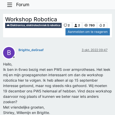
Forum
Workshop Robotica
2
2
780
2
Elektronica, elektrotechniek & robotica
Aanmelden om te reageren
Brigitte_deGraaf
3 okt. 2022 09:47
B
Offline
Hallo,
Ik ben in 6vwo bezig met een PWS over armprotheses. Het leek
mij en mijn groepsgenoten interessant om dan de workshop
robotica hier te volgen. Ik heb alleen al op 15 september
interesse getoond, maar nog steeds niks gehoord. Wij moeten
19 december ons PWS helemaal af hebben. Vind deze workshop
daarvoor nog plaats of kunnen we beter naar iets anders
zoeken?
Met vriendelijke groeten,
Shirley, Willemijn en Brigitte.