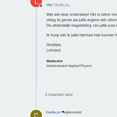
L
Hoi
Cecile_vs
,
Offline
Wat een leuk onderwerp! Het is zeker moge
uitleg te geven als jullie ergens niet u
De uiteindelijk begeleiding van jullie pws 
Ik hoop dat ik jullie hiermee heb kunnen 
Groetjes,
Lennard
Moderator
Masterstudent Applied Physics
3 maanden later
Cecile_vs
@lennardd
C