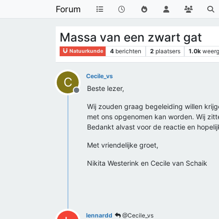
Forum
Massa van een zwart gat
4
berichten
2
plaatsers
1.0k
weer
Natuurkunde
Cecile_vs
C
Beste lezer,
Offline
Wij zouden graag begeleiding willen krij
met ons opgenomen kan worden. Wij zitte
Bedankt alvast voor de reactie en hopelijk
Met vriendelijke groet,
Nikita Westerink en Cecile van Schaik
lennardd
@Cecile_vs