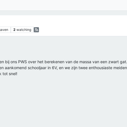
gaven
2
watching
gen bij ons PWS over het berekenen van de massa van een zwart gat. G
n aankomend schooljaar in 6V, en we zijn twee enthousiaste meiden 
 tot snel!