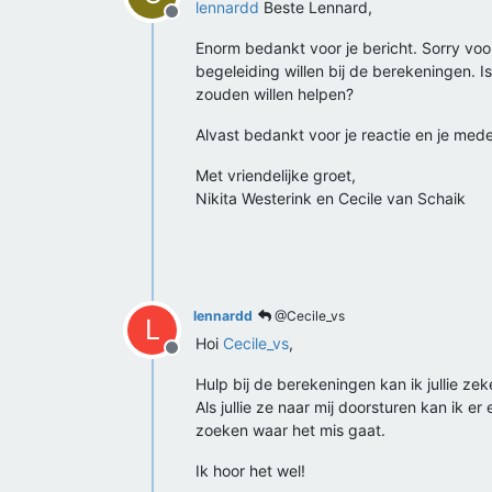
lennardd
Beste Lennard,
Offline
Enorm bedankt voor je bericht. Sorry voo
begeleiding willen bij de berekeningen. 
zouden willen helpen?
Alvast bedankt voor je reactie en je med
Met vriendelijke groet,
Nikita Westerink en Cecile van Schaik
lennardd
@Cecile_vs
L
Hoi
Cecile_vs
,
Offline
Hulp bij de berekeningen kan ik jullie ze
Als jullie ze naar mij doorsturen kan ik e
zoeken waar het mis gaat.
Ik hoor het wel!