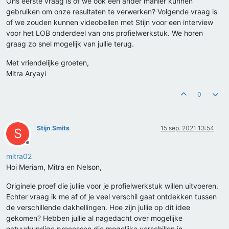
Ons eerste vraag is of we ook een ander manier kunnen
gebruiken om onze resultaten te verwerken? Volgende vraag is
of we zouden kunnen videobellen met Stijn voor een interview
voor het LOB onderdeel van ons profielwerkstuk. We horen
graag zo snel mogelijk van jullie terug.
Met vriendelijke groeten,
Mitra Aryayi
0
Stijn Smits
15 sep. 2021 13:54
S
Offline
mitra02
Hoi Meriam, Mitra en Nelson,
Originele proef die jullie voor je profielwerkstuk willen uitvoeren.
Echter vraag ik me af of je veel verschil gaat ontdekken tussen
de verschillende dakhellingen. Hoe zijn jullie op dit idee
gekomen? Hebben jullie al nagedacht over mogelijke
natuurkundige processen die mogelijke verschillen in