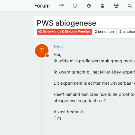
Forum
PWS abiogenese
2
berichten
2
plaatse
Scheikunde & Biologie Proefjes
Tim J.
T
Hoi,
Offline
Ik wilde mijn profielwerkstuk graag over
Ik kwam terecht bij het Miller-Urey expe
Dit experiment is echter niet uitvoerbaar 
Heeft iemand een idee hoe ik de proef to
abiogenese in gedachten?
Alvast bedankt,
Tim