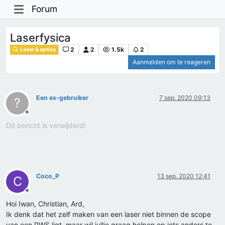
Forum
Laserfysica
2
2
1.5k
2
Laser & optica
Aanmelden om te reageren
Een ex-gebruiker
7 sep. 2020 09:13
?
Offline
Dit bericht is verwijderd!
Coco_P
13 sep. 2020 12:41
C
Offline
Hoi Iwan, Christian, Ard,
Ik denk dat het zelf maken van een laser niet binnen de scope
van een PWS ligt, maar wil jullie graag helpen op iets anders te