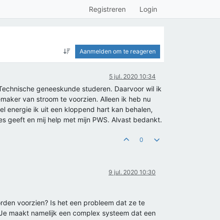
Registreren
Login
Aanmelden om te reageren
5 jul. 2020 10:34
g Technische geneeskunde studeren. Daarvoor wil ik
aker van stroom te voorzien. Alleen ik heb nu
l energie ik uit een kloppend hart kan behalen,
ies geeft en mij help met mijn PWS. Alvast bedankt.
0
9 jul. 2020 10:30
den voorzien? Is het een probleem dat ze te
n. Je maakt namelijk een complex systeem dat een