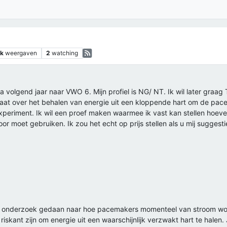
2k
weergaven
2
watching
a volgend jaar naar VWO 6. Mijn profiel is NG/ NT. Ik wil later graa
t over het behalen van energie uit een kloppende hart om de pacem
periment. Ik wil een proef maken waarmee ik vast kan stellen hoevee
or moet gebruiken. Ik zou het echt op prijs stellen als u mij suggest
al onderzoek gedaan naar hoe pacemakers momenteel van stroom wor
riskant zijn om energie uit een waarschijnlijk verzwakt hart te hale