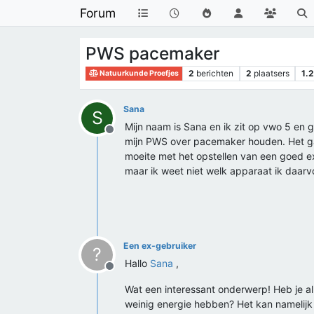
Forum
PWS pacemaker
2
berichten
2
plaatsers
1.
Natuurkunde Proefjes
Sana
S
Mijn naam is Sana en ik zit op vwo 5 en g
Offline
mijn PWS over pacemaker houden. Het gaa
moeite met het opstellen van een goed ex
maar ik weet niet welk apparaat ik daarvo
Een ex-gebruiker
?
Hallo
Sana
,
Offline
Wat een interessant onderwerp! Heb je 
weinig energie hebben? Het kan namelijk 