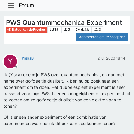
Forum
PWS Quantummechanica Experiment
15
2
4.4k
2
Natuurkunde Proefjes
Aanmelden om te reageren
YiskaB
2 jul. 2020 18:14
Y
Offline
Ik (Yiska) doe mijn PWS over quantummechanica, en dan met
name over golfdeeltje dualiteit. Ik ben nu op zoek naar een
experiment om te doen. Het dubbelespleet experiment is zeer
passend voor mijn PWS. Is er een mogelijkheid dit experiment uit
te voeren om zo golfdeeltje dualiteit van een elektron aan te
tonen?
Of is er een ander experiment of een combinatie van
experimenten waarmee ik dit ook aan zou kunnen tonen?