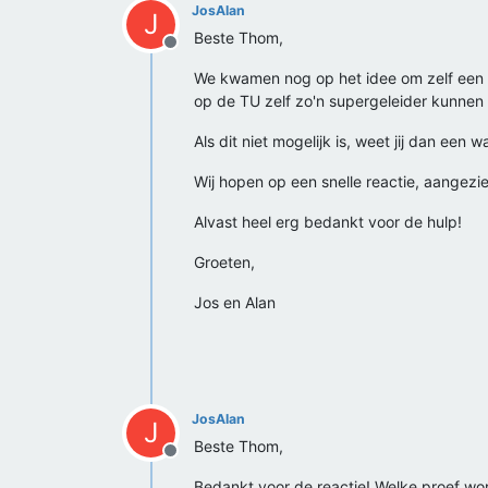
JosAlan
J
Beste Thom,
Offline
We kwamen nog op het idee om zelf een s
op de TU zelf zo'n supergeleider kunnen
Als dit niet mogelijk is, weet jij dan e
Wij hopen op een snelle reactie, aangezi
Alvast heel erg bedankt voor de hulp!
Groeten,
Jos en Alan
JosAlan
J
Beste Thom,
Offline
Bedankt voor de reactie! Welke proef wo