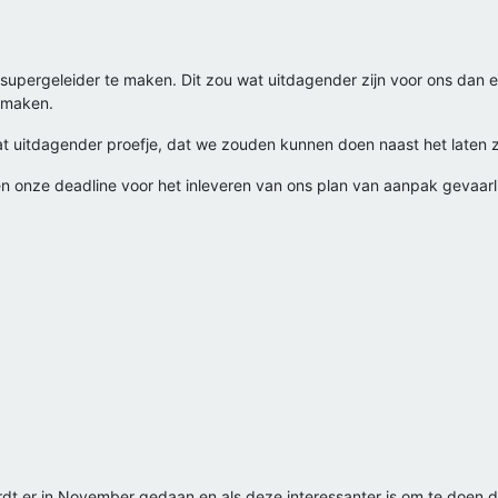
upergeleider te maken. Dit zou wat uitdagender zijn voor ons dan 
 maken.
en wat uitdagender proefje, dat we zouden kunnen doen naast het lat
en onze deadline voor het inleveren van ons plan van aanpak gevaarl
rdt er in November gedaan en als deze interessanter is om te doen d