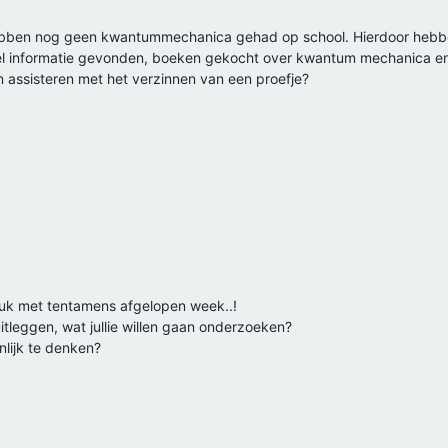
ebben nog geen kwantummechanica gehad op school. Hierdoor hebbe
eel informatie gevonden, boeken gekocht over kwantum mechanica 
en assisteren met het verzinnen van een proefje?
druk met tentamens afgelopen week..!
uitleggen, wat jullie willen gaan onderzoeken?
nlijk te denken?