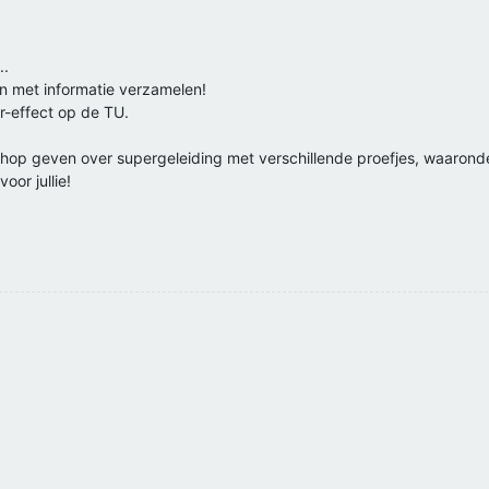
..
ijn met informatie verzamelen!
r-effect op de TU.
hop geven over supergeleiding met verschillende proefjes, waaronde
oor jullie!