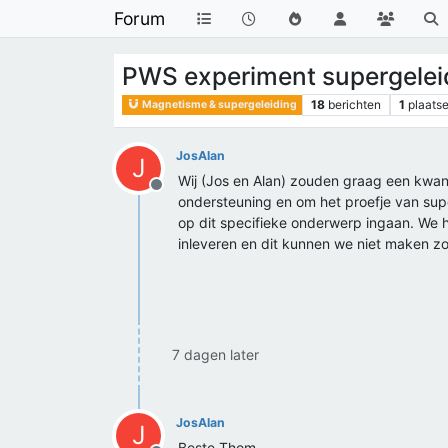
Forum
PWS experiment supergeleid
18
berichten
1
plaatse
Magnetisme & supergeleiding
JosAlan
J
Wij (Jos en Alan) zouden graag een kwa
Offline
ondersteuning en om het proefje van supe
op dit specifieke onderwerp ingaan. We h
inleveren en dit kunnen we niet maken zo
7 dagen later
JosAlan
J
Beste Thom,