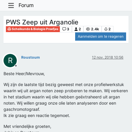
Forum
PWS Zeep uit Arganolie
3
2
2.4k
2
Scheikunde & Biologie Proefjes
Aanmelden om te reageren
Roustoum
12 nov. 2018 10:56
R
Offline
Beste Heer/Mevrouw,
Wij zijn de laatste tijd bezig geweest met onze profielwerkstuk
waarin wij uit argan noten zeep proberen te maken. Wij verkeren
in het stadium waarin wij olie hebben geëxtraheerd uit argan
noten. Wij willen graag onze olie laten analyseren door een
gaschromotograaf.
Ik zie graag een reactie tegemoet.
Met vriendelijke groeten,