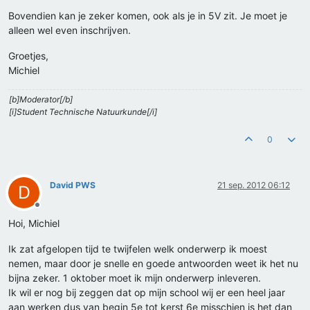
Bovendien kan je zeker komen, ook als je in 5V zit. Je moet je
alleen wel even inschrijven.
Groetjes,
Michiel
[b]Moderator[/b]
[i]Student Technische Natuurkunde[/i]
0
David PWS
21 sep. 2012 06:12
D
Offline
Hoi, Michiel
Ik zat afgelopen tijd te twijfelen welk onderwerp ik moest
nemen, maar door je snelle en goede antwoorden weet ik het nu
bijna zeker. 1 oktober moet ik mijn onderwerp inleveren.
Ik wil er nog bij zeggen dat op mijn school wij er een heel jaar
aan werken dus van begin 5e tot kerst 6e misschien is het dan