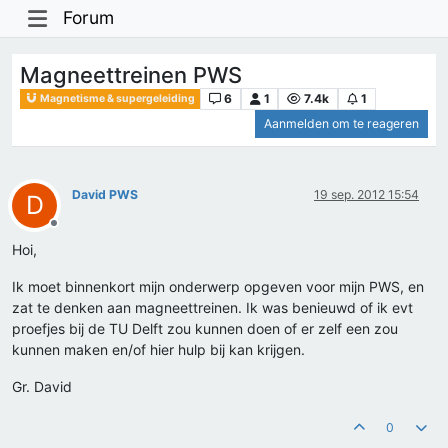
Forum
Magneettreinen PWS
6
1
7.4k
1
Magnetisme & supergeleiding
Aanmelden om te reageren
David PWS
19 sep. 2012 15:54
D
Offline
Hoi,
Ik moet binnenkort mijn onderwerp opgeven voor mijn PWS, en
zat te denken aan magneettreinen. Ik was benieuwd of ik evt
proefjes bij de TU Delft zou kunnen doen of er zelf een zou
kunnen maken en/of hier hulp bij kan krijgen.
Gr. David
0