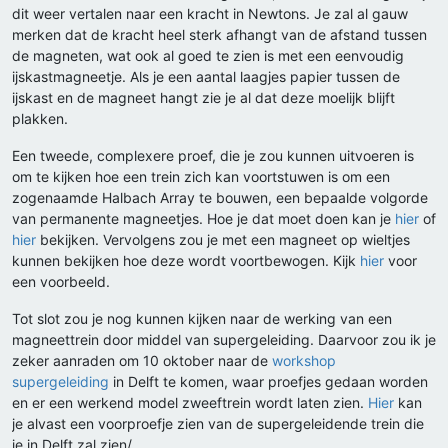
dit weer vertalen naar een kracht in Newtons. Je zal al gauw
merken dat de kracht heel sterk afhangt van de afstand tussen
de magneten, wat ook al goed te zien is met een eenvoudig
ijskastmagneetje. Als je een aantal laagjes papier tussen de
ijskast en de magneet hangt zie je al dat deze moelijk blijft
plakken.
Een tweede, complexere proef, die je zou kunnen uitvoeren is
om te kijken hoe een trein zich kan voortstuwen is om een
zogenaamde Halbach Array te bouwen, een bepaalde volgorde
van permanente magneetjes. Hoe je dat moet doen kan je
hier
of
hier
bekijken. Vervolgens zou je met een magneet op wieltjes
kunnen bekijken hoe deze wordt voortbewogen. Kijk
hier
voor
een voorbeeld.
Tot slot zou je nog kunnen kijken naar de werking van een
magneettrein door middel van supergeleiding. Daarvoor zou ik je
zeker aanraden om 10 oktober naar de
workshop
supergeleiding
in Delft te komen, waar proefjes gedaan worden
en er een werkend model zweeftrein wordt laten zien.
Hier
kan
je alvast een voorproefje zien van de supergeleidende trein die
je in Delft zal zien/