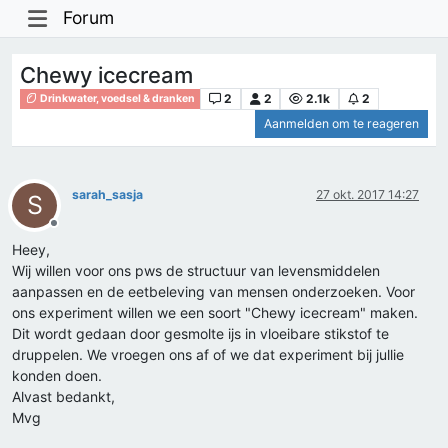
Forum
Chewy icecream
2
2
2.1k
2
Drinkwater, voedsel & dranken
Aanmelden om te reageren
sarah_sasja
27 okt. 2017 14:27
S
Offline
Heey,
Wij willen voor ons pws de structuur van levensmiddelen
aanpassen en de eetbeleving van mensen onderzoeken. Voor
ons experiment willen we een soort "Chewy icecream" maken.
Dit wordt gedaan door gesmolte ijs in vloeibare stikstof te
druppelen. We vroegen ons af of we dat experiment bij jullie
konden doen.
Alvast bedankt,
Mvg