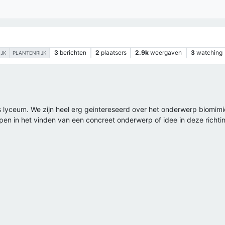
3
berichten
2
plaatsers
2.9k
weergaven
3
watching
IJK
PLANTENRIJK
us lyceum. We zijn heel erg geintereseerd over het onderwerp biomim
en in het vinden van een concreet onderwerp of idee in deze richti