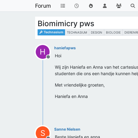
Forum
Biomimicry pws
Technasium
TECHNASIUM
DESIGN
BIOLOGIE
DIERENR
haniefapws
H
Hoi
Offline
Wij zijn Haniefa en Anna van het cartesi
studenten die ons een handje kunnen help
Met vriendelijke groeten,
Haniefa en Anna
Sanne Nielsen
S
Beste Haniefa en anna,