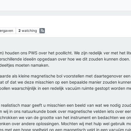
ergaven
2
watching
) houden ons PWS over het poollicht. We zijn redelijk ver met het lit
schillende ideeën opgedaan over hoe we dit zouden kunnen doen. H
deeltjes moeten namaken.
e aarde als kleine magnetische bol voorstellen met daartegenover een 
staat of dat we deze misschien op een bepaalde manier zouden kunne
llen waarschijnlijk in een redelijk vacuüm ruimte gestopt worden me
r realistisch maar geeft u misschien een beeld van wat we nodig zou
n wij in ons natuurkunde boek over magnetische velden iets over een
schrokken we van de grootte van het instrument en bedachten we ons
denken over andere oplossingen. Mochten wij met hulp wel gebruik 
es met een hoge snelheid op een magnetisch veld in een vacuüm ruim