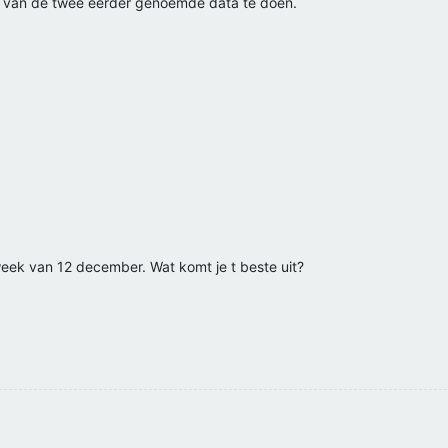
n van de twee eerder genoemde data te doen.
ek van 12 december. Wat komt je t beste uit?