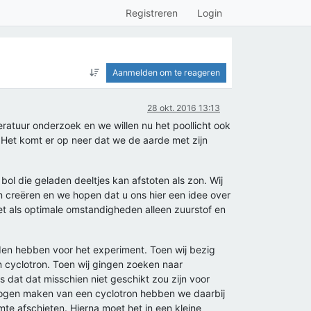
Registreren
Login
Aanmelden om te reageren
28 okt. 2016 13:13
eratuur onderzoek en we willen nu het poollicht ook
et komt er op neer dat we de aarde met zijn
bol die geladen deeltjes kan afstoten als zon. Wij
n creëren en we hopen dat u ons hier een idee over
t als optimale omstandigheden alleen zuurstof en
den hebben voor het experiment. Toen wij bezig
 cyclotron. Toen wij gingen zoeken naar
 dat dat misschien niet geschikt zou zijn voor
mogen maken van een cyclotron hebben we daarbij
te afschieten. Hierna moet het in een kleine