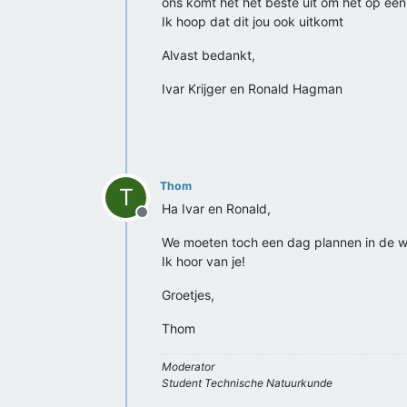
ons komt het het beste uit om het op ee
Ik hoop dat dit jou ook uitkomt
Alvast bedankt,
Ivar Krijger en Ronald Hagman
Thom
T
Ha Ivar en Ronald,
Offline
We moeten toch een dag plannen in de we
Ik hoor van je!
Groetjes,
Thom
Moderator
Student Technische Natuurkunde