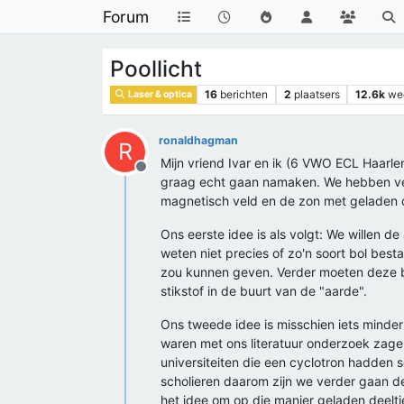
Forum
Poollicht
16
berichten
2
plaatsers
12.6k
we
Laser & optica
ronaldhagman
R
Mijn vriend Ivar en ik (6 VWO ECL Haarlem
Offline
graag echt gaan namaken. We hebben ver
magnetisch veld en de zon met geladen 
Ons eerste idee is als volgt: We willen d
weten niet precies of zo'n soort bol be
zou kunnen geven. Verder moeten deze bo
stikstof in de buurt van de "aarde".
Ons tweede idee is misschien iets minde
waren met ons literatuur onderzoek zage
universiteiten die een cyclotron hadden 
scholieren daarom zijn we verder gaan 
het idee om op die manier geladen deeltj