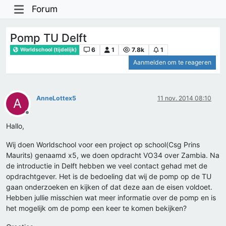
Forum
Pomp TU Delft
6
1
7.8k
1
Worldschool (tijdelijk)
Aanmelden om te reageren
AnneLottex5
11 nov. 2014 08:10
A
Offline
Hallo,
Wij doen Worldschool voor een project op school(Csg Prins
Maurits) genaamd x5, we doen opdracht VO34 over Zambia. Na
de introductie in Delft hebben we veel contact gehad met de
opdrachtgever. Het is de bedoeling dat wij de pomp op de TU
gaan onderzoeken en kijken of dat deze aan de eisen voldoet.
Hebben jullie misschien wat meer informatie over de pomp en is
het mogelijk om de pomp een keer te komen bekijken?