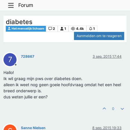
Forum
diabetes
2
1
4.4k
1
Het menselijk lichaam
Aanmelden om te reageren
728667
3 sep. 2015 17:44
7
Offline
Hallo!
Ik wil graag mijn pws over diabetes doen.
alleen ik weet nog geen goeie hoofdvraag omdat het een heel
breed onderwerp is.
dus weten jullie er een?
0
Sanne Nielsen
8 sep. 2015 19:33