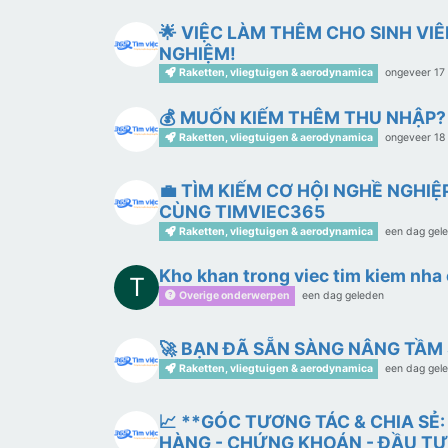
🌟 VIỆC LÀM THÊM CHO SINH VIÊ
NGHIỆM!
Raketten, vliegtuigen & aerodynamica
ongeveer 17
💰 MUỐN KIẾM THÊM THU NHẬP?
Raketten, vliegtuigen & aerodynamica
ongeveer 18
💼 TÌM KIẾM CƠ HỘI NGHỀ NGH
CÙNG TIMVIEC365
Raketten, vliegtuigen & aerodynamica
een dag gel
Kho khan trong viec tim kiem nha o
T
Overige onderwerpen
een dag geleden
🚀 BẠN ĐÃ SẴN SÀNG NÂNG TẦM
Raketten, vliegtuigen & aerodynamica
een dag gel
📈 **GÓC TƯƠNG TÁC & CHIA SẺ
HÀNG - CHỨNG KHOÁN - ĐẦU TƯ 