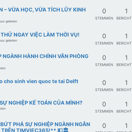
N – VỪA HỌC, VỪA TÍCH LŨY KINH
0
1
STEMMEN
BERICH
 uur geleden
 THỬ NGAY VIỆC LÀM THỜI VỤ!
0
1
 uur geleden
STEMMEN
BERICH
IỆP NGÀNH HÀNH CHÍNH VĂN PHÒNG
0
1
STEMMEN
BERICH
eden
 cho sinh vien quoc te tai Delft
0
1
STEMMEN
BERICH
 SỰ NGHIỆP KẾ TOÁN CỦA MÌNH?
0
1
eden
STEMMEN
BERICH
: BỨT PHÁ SỰ NGHIỆP NGÀNH NGÂN
0
1
TRÊN TIMVIEC365!** 💵🏛️