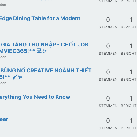
STEMMEN
BERICH
eden
 Edge Dining Table for a Modern
0
1
STEMMEN
BERICH
: GIA TĂNG THU NHẬP - CHỐT JOB
0
1
IMVIEC365!** 💻✨
STEMMEN
BERICH
eden
: BÙNG NỔ CREATIVE NGÀNH THIẾT
0
1
!** 🖌️✨
STEMMEN
BERICH
eden
verything You Need to Know
0
1
STEMMEN
BERICH
meer
0
1
STEMMEN
BERICH