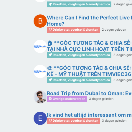
Raketten, vliegtuigen & aerodynamica
2 dagen gel
Where Can I Find the Perfect Live
B
Home?
2 dagen geleden
Drinkwater, voedsel & dranken
🏠 **GÓC TƯƠNG TÁC & CHIA SẺ
TẠI NHÀ CỰC LINH HOẠT TRÊN T
Raketten, vliegtuigen & aerodynamica
3 dagen gel
🎨 **GÓC TƯƠNG TÁC & CHIA SẺ
KẾ - MỸ THUẬT TRÊN TIMVIEC365
Raketten, vliegtuigen & aerodynamica
3 dagen gel
Road Trip from Dubai to Oman: E
Overige onderwerpen
3 dagen geleden
Ik vind het altijd interessant om 
E
3 dagen geleden
Drinkwater, voedsel & dranken