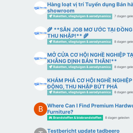
Hàng loạt vị trí Tuyển dụng Bán h
showroom
Raketten, vliegtuigen & aerodynamica
7 dagen gel
🌾 **SĂN JOB MƠ ƯỚC TẠI ĐỒNG
THU NHẬP!** 🌾
Raketten, vliegtuigen & aerodynamica
8 dagen gel
MỞ CỬA CƠ HỘI NGHỀ NGHIỆP TẠI
KHẲNG ĐỊNH BẢN THÂN!**
Raketten, vliegtuigen & aerodynamica
8 dagen gel
KHÁM PHÁ CƠ HỘI NGHỀ NGHIỆP
ĐỘNG, THU NHẬP BỨT PHÁ
Raketten, vliegtuigen & aerodynamica
8 dagen gel
Where Can I Find Premium Hardwo
B
Furniture?
Brandstoffen & biobrandstoffen
8 dagen geleden
Testbericht update tadbeero