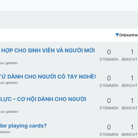
Onbeantw
 HỢP CHO SINH VIÊN VÀ NGƯỜI MỚI
0
1
STEMMEN
BERICH
uur geleden
ỆN TỬ DÀNH CHO NGƯỜI CÓ TAY NGHỀ!
0
1
 uur geleden
STEMMEN
BERICH
LỰC – CƠ HỘI DÀNH CHO NGƯỜI
0
1
STEMMEN
BERICH
 uur geleden
er playing cards?
0
1
geleden
STEMMEN
BERICH