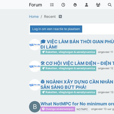
Forum
Home
Recent
Log in om een reactie te plaatsen
🎓 VIỆC LÀM BÁN THỜI GIAN PHÙ
ĐI LÀM!
Raketten, vliegtuigen & aerodynamica
ongeveer 11 
🛠️ CƠ HỘI VIỆC LÀM ĐIỆN – ĐI
Raketten, vliegtuigen & aerodynamica
ongeveer 12
👷 NGÀNH XÂY DỰNG CẦN NHÂN 
SẴN SÀNG BỨT PHÁ!
Raketten, vliegtuigen & aerodynamica
ongeveer 13
What NotMPC for No minimum ord
B
Overige onderwerpen
ongeveer 13 uur 
NOTMPC